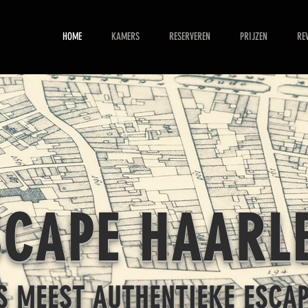
HOME
KAMERS
RESERVEREN
PRIJZEN
RE
SCAPE HAARL
 MEEST AUTHENTIEKE ESCA