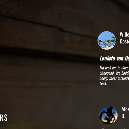
Will
Oost
Leukste van H
Erg leuk om te doen
uitdagend. We hadd
nodig, maar uiteindel
Leuk.
Alb
B.
ERS