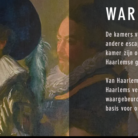
WAR
De kamers v
andere escap
kamer zijn o
Haarlemse g
Van Haarlems
Haarlems ve
waargebeurd
basis voor 