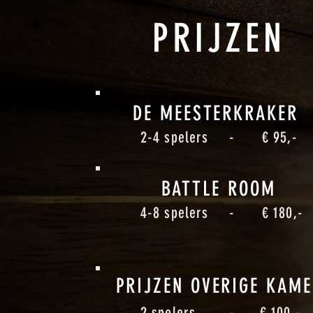
PRIJZEN
DE MEESTERKRAKER
2-4 spelers
-
€ 95,-
BATTLE ROOM
4-8 spelers
-
€ 180,-
PRIJZEN OVERIGE KAM
2 spelers
-
€ 100,-