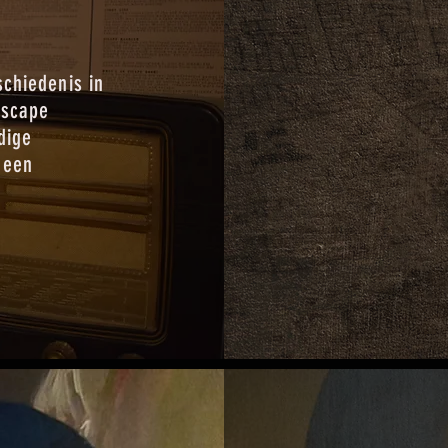
schiedenis in
escape
dige
 een