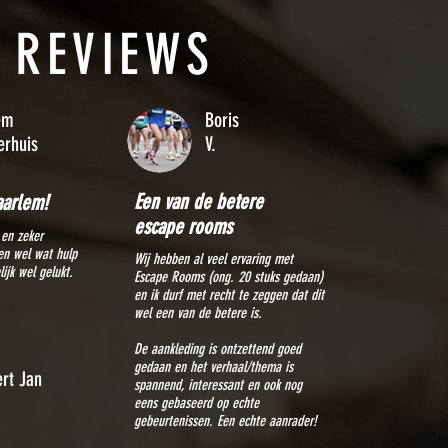
REVIEWS
em
Boris
erhuis
V.
Een van de betere
aarlem!
escape rooms
 en zeker
en wel wat hulp
Wij hebben al veel ervaring met
ijk wel gelukt.
Escape Rooms (ong. 20 stuks gedaan)
en ik durf met recht te zeggen dat dit
wel een van de betere is.
De aankleding is ontzettend goed
gedaan en het verhaal/thema is
ert Jan
spannend, interessant en ook nog
eens gebaseerd op echte
gebeurtenissen. Een echte aanrader!